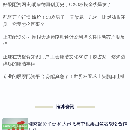
好股配资网 药明康德再创历史，CXO板块全线爆发了
配资开户行情 尴尬！53岁男子一天放屁十几次，比烂鸡蛋还
臭，究竟怎么回事？
上海配资公司 摩根大通策略师预计盈利增长将推动芯片股反
弹
正规在线配资知识门户 工会廉洁文化50讲｜赵占魁：熔炉边
淬炼的廉洁丰碑
专业的股票配资平台 苏醒真急了！世界杯看球上头脱口吐槽
推荐资讯
理财配资平台 科大讯飞与中粮集团签署战略合作
协议